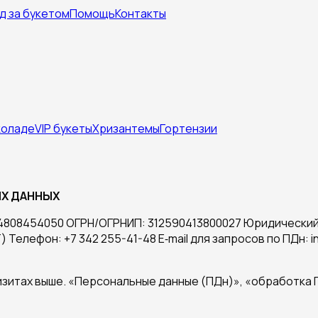
д за букетом
Помощь
Контакты
коладе
VIP букеты
Хризантемы
Гортензии
ЫХ ДАННЫХ
4808454050 ОГРН/ОГРНИП: 312590413800027 Юридический 
елефон: +7 342 255-41-48 E‑mail для запросов по ПДн: in
зитах выше. «Персональные данные (ПДн)», «обработка 