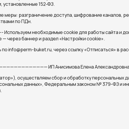
, установленные 152‑ФЗ.
 меры: разграничение доступа, шифрование каналов, ре
твами по ПДн.
пользуем необходимые cookie для работы сайта и доп
 — через баннер и раздел «Настройки cookie».
 info@perm-buket.ru, через ссылку «Отписаться» в рассы
———————————— ИП Анисимова Елена Александровна, ко
атор»), осуществляем сбор и обработку персональных да
сональных данных», Федеральным законом № 379-ФЗ и ин
.