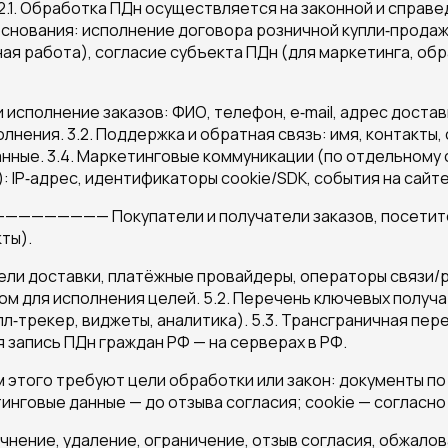
 Обработка ПДн осуществляется на законной и справед
снования: исполнение договора розничной купли‑продажи/д
ая работа), согласие субъекта ПДн (для маркетинга, обр
сполнение заказов: ФИО, телефон, e‑mail, адрес доставк
лнения. 3.2. Поддержка и обратная связь: имя, контакты
нные. 3.4. Маркетинговые коммуникации (по отдельному с
: IP‑адрес, идентификаторы cookie/SDK, события на сайт
—————— Покупатели и получатели заказов, посетители
ты).
ли доставки, платёжные провайдеры, операторы связи/ра
м для исполнения целей. 5.2. Перечень ключевых получ
л‑трекер, виджеты, аналитика). 5.3. Трансграничная пе
 запись ПДн граждан РФ — на серверах в РФ.
этого требуют цели обработки или закон: документы по
нговые данные — до отзыва согласия; cookie — согласно 
ение, удаление, ограничение, отзыв согласия, обжалова