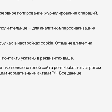
зервное копирование, журналирование операций,
олнительные — для аналитики/персонализации/
лках, в настройках cookie. Отзыв не влияет на
нтакты указаны в реквизитах выше.
нных пользователей сайта perm-buket.ru в строгом
ыми нормативными актами РФ. Все данные