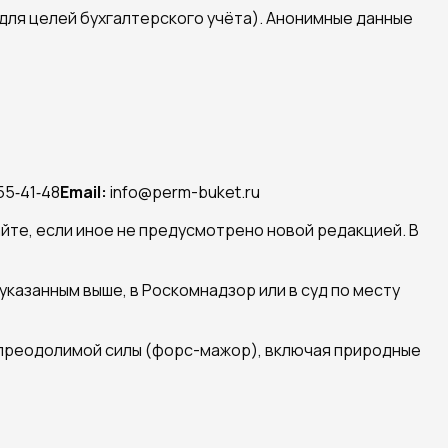
 для целей бухгалтерского учёта). Анонимные данные
55‑41‑48
Email:
info@perm-buket.ru
айте, если иное не предусмотрено новой редакцией. В
указанным выше, в Роскомнадзор или в суд по месту
епреодолимой силы (форс-мажор), включая природные