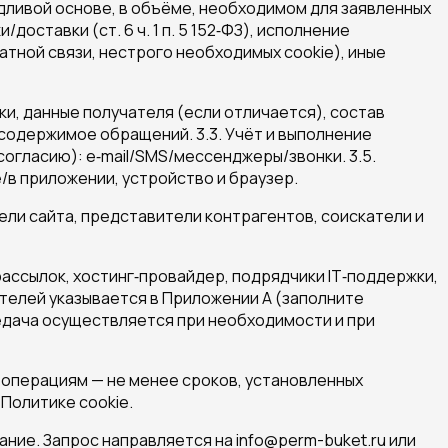
ливой основе, в объёме, необходимом для заявленных
оставки (ст. 6 ч. 1 п. 5 152‑ФЗ), исполнение
атной связи, нестрого необходимых cookie), иные
и, данные получателя (если отличается), состав
, содержимое обращений. 3.3. Учёт и выполнение
огласию): e‑mail/SMS/мессенджеры/звонки. 3.5.
е/в приложении, устройство и браузер.
 сайта, представители контрагентов, соискатели и
ссылок, хостинг‑провайдер, подрядчики IT‑поддержки,
ателей указывается в Приложении А (заполните
редача осуществляется при необходимости и при
 операциям — не менее сроков, установленных
Политике cookie.
ние. Запрос направляется на info@perm-buket.ru или