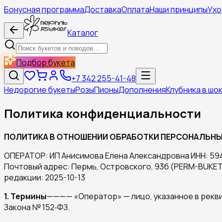
Бонусная программа
Доставка
Оплата
Наши принципы
Ухо
Каталог
Подбор букета
+7 342 255-41-48
Недорогие букеты
Розы
Пионы
Дополнения
Клубника в шо
Политика конфиденциальности
ПОЛИТИКА В ОТНОШЕНИИ ОБРАБОТКИ ПЕРСОНАЛЬН
ОПЕРАТОР: ИП Анисимова Елена Александровна ИНН: 59
Почтовый адрес: Пермь, Островского, 93б (PERM-BUKET) Т
редакции: 2025-10-13
1. Термины
———— «Оператор» — лицо, указанное в рекви
Закона № 152‑ФЗ.