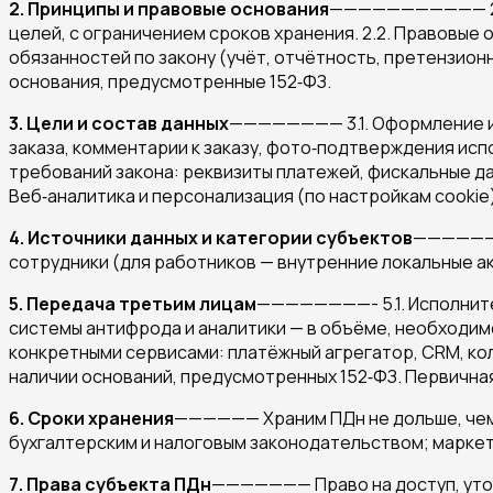
2. Принципы и правовые основания
——————————— 2.1.
целей, с ограничением сроков хранения. 2.2. Правовые о
обязанностей по закону (учёт, отчётность, претензионн
основания, предусмотренные 152‑ФЗ.
3. Цели и состав данных
———————— 3.1. Оформление и и
заказа, комментарии к заказу, фото‑подтверждения испо
требований закона: реквизиты платежей, фискальные да
Веб‑аналитика и персонализация (по настройкам cookie)
4. Источники данных и категории субъектов
————————
сотрудники (для работников — внутренние локальные ак
5. Передача третьим лицам
————————- 5.1. Исполните
системы антифрода и аналитики — в объёме, необходимо
конкретными сервисами: платёжный агрегатор, CRM, кол
наличии оснований, предусмотренных 152‑ФЗ. Первичная
6. Сроки хранения
—————— Храним ПДн не дольше, чем 
бухгалтерским и налоговым законодательством; маркети
7. Права субъекта ПДн
——————— Право на доступ, уточн